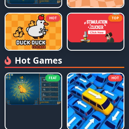
HOT
TOP
Hot Games
FEAT
HOT